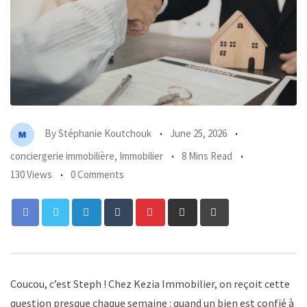
By
Stéphanie Koutchouk
June 25, 2026
conciergerie immobilière
,
Immobilier
8 Mins Read
130 Views
0 Comments
LinkedIn
Tumblr
Pinterest
Share
Print
via
Email
Coucou, c’est Steph ! Chez Kezia Immobilier, on reçoit cette
question presque chaque semaine : quand un bien est confié à